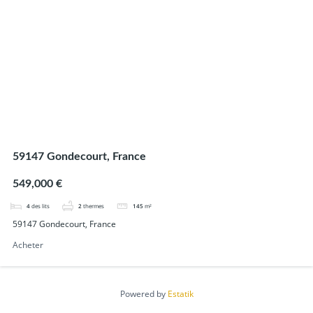
59147 Gondecourt, France
549,000 €
4
des lits
2
thermes
145
m²
59147 Gondecourt, France
Acheter
Powered by
Estatik