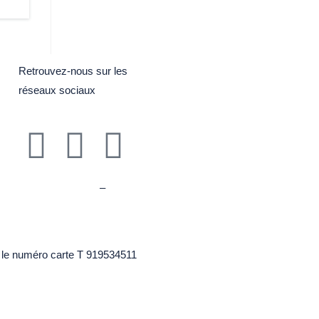
Retrouvez-nous sur les
réseaux sociaux
Mentions légales
–
RGPD
Plan du site
s le numéro carte T 919534511