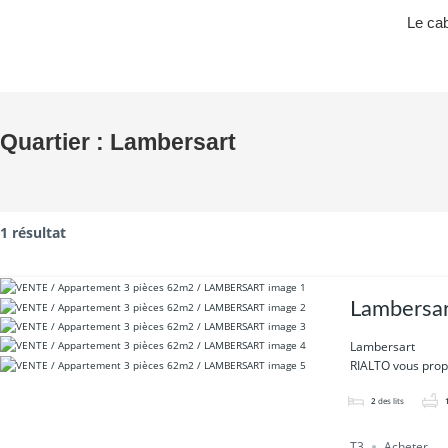
Le cab
Quartier :
Lambersart
1 résultat
Lambersa
Lambersart
RIALTO vous propo
2
des lits
T3
Acheter