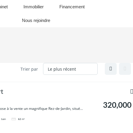
inet
Immobilier
Financement
Nous rejoindre
Trier par
rt
320,000
se à la vente un magnifique Rez-de-Jardin, situé...
1
bain
62
m²