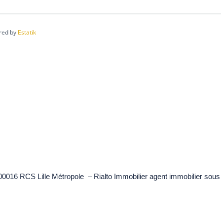
red by
Estatik
Le cabinet
Immobilier
Nos valeurs
Acheter
Qui sommes-nous
Louer
Nos partenaires
Estimer
Contact
Gérer
900016 RCS Lille Métropole – Rialto Immobilier agent immobilier sou