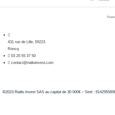
Powe
Accueil
431 rue de Lille, 59223
Le cabinet
Roncq
Immobilier
03 20 55 37 50
Financement
contact@rialtoinvest.com
Nous rejoindre
©
2023 Rialto Invest SAS au capital de 30 000€ – Siret : 91429558