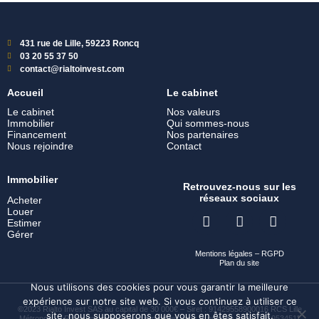
431 rue de Lille, 59223 Roncq
03 20 55 37 50
contact@rialtoinvest.com
Accueil
Le cabinet
Le cabinet
Nos valeurs
Immobilier
Qui sommes-nous
Financement
Nos partenaires
Nous rejoindre
Contact
Immobilier
Retrouvez-nous sur les
réseaux sociaux
Acheter
Louer
Estimer
Gérer
Mentions légales
–
RGPD
Plan du site
Nous utilisons des cookies pour vous garantir la meilleure
expérience sur notre site web. Si vous continuez à utiliser ce
©
2023 Rialto Invest SAS au capital de 30 000€ – Siret : 91429558900016 RCS Lille
site, nous supposerons que vous en êtes satisfait.
Métropole – Rialto Immobilier agent immobilier sous le numéro carte T 919534511