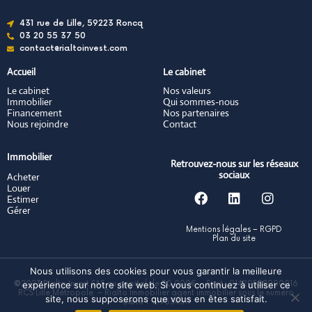
431 rue de Lille, 59223 Roncq
03 20 55 37 50
contact@rialtoinvest.com
Accueil
Le cabinet
Le cabinet
Nos valeurs
Immobilier
Qui sommes-nous
Financement
Nos partenaires
Nous rejoindre
Contact
Immobilier
Retrouvez-nous sur les réseaux
sociaux
Acheter
Louer
Estimer
Gérer
Mentions légales
–
RGPD
Plan du site
Nous utilisons des cookies pour vous garantir la meilleure
expérience sur notre site web. Si vous continuez à utiliser ce
©
2023 Rialto Invest SAS au capital de 30 000€ – Siret : 91429558900016
RCS Lille Métropole – Rialto Immobilier agent immobilier sous le numéro
site, nous supposerons que vous en êtes satisfait.
carte T 919534511