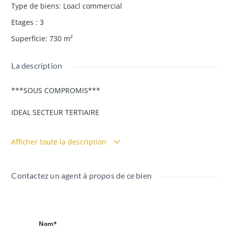
Type de biens
:
Loacl commercial
Etages
:
3
Superficie
:
730
m²
La description
***SOUS COMPROMIS***
IDEAL SECTEUR TERTIAIRE
Spécial investisseur –
Afficher toute la description
En EXCLUSIVITÉ chez RIALTO
Contactez un agent à propos de ce bien
Hypercentre Tourcoing – emplacement stratégique, à
proximité immédiate des transports, commerces, parkings
et axes routiers - 730 m² sur 3 niveaux + cave exploitable -
Cour privative pouvant accueillir jusqu’à 10 stationnements
Nom*
- Actuellement à usage de bureaux - Fort potentiel de