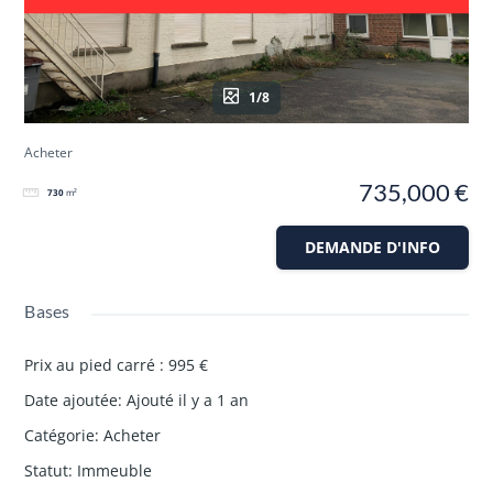
1/8
Acheter
735,000 €
730
m²
DEMANDE D'INFO
Bases
Prix au pied carré
:
995 €
Date ajoutée
:
Ajouté il y a 1 an
Catégorie
:
Acheter
Statut
:
Immeuble